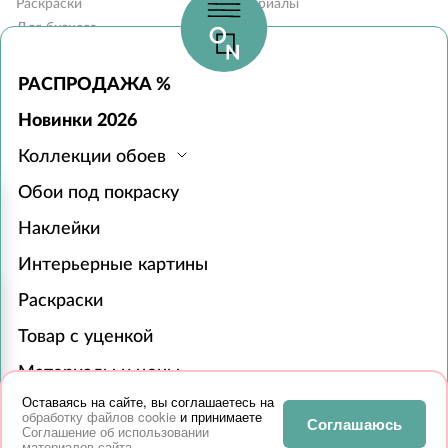
Раскраски
Материалы
Для бизнеса
Блог
Карта сайта
Вопросы и ответы
Контакты
РАСПРОДАЖА %
Наши дилеры
Новинки 2026
Монтаж обоев
Коллекции обоев
Часы работы:
Обои под покраску
с 10:00 до 19:00 без выходных
Пункты выдачи в 31 городе РФ
Наклейки
119618, г. Москва, а/я 519
+7 (495) 134-13-56
Интерьерные картины
zakaz@onprint.ru
Раскраски
© 2015-2026 «ONPRINT»
Товар с уценкой
Все права защищены 18+‎
Материалы и цены
Оставаясь на сайте, вы соглашаетесь на
Для бизнеса
обработку файлов cookie
и принимаете
Соглашаюсь
Соглашение об использовании
Сотрудничество
материалов сайта
.