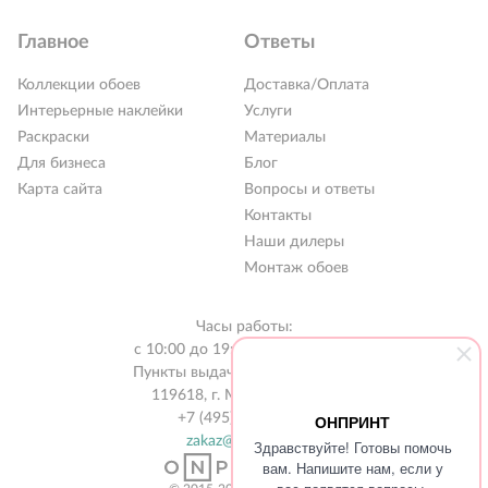
Главное
Ответы
Коллекции обоев
Доставка/Оплата
Интерьерные наклейки
Услуги
Раскраски
Материалы
Для бизнеса
Блог
Карта сайта
Вопросы и ответы
Контакты
РАСПРОДАЖА %
Наши дилеры
Новинки 2026
Монтаж обоев
Коллекции обоев
Часы работы:
Обои под покраску
с 10:00 до 19:00 без выходных
Пункты выдачи в 31 городе РФ
Наклейки
119618, г. Москва, а/я 519
+7 (495) 134-13-56
ОНПРИНТ
Интерьерные картины
zakaz@onprint.ru
Здравствуйте! Готовы помочь
Раскраски
вам. Напишите нам, если у