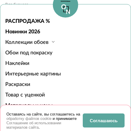
Для бизнеса
Блог
Карта сайта
Вопросы и ответы
Контакты
РАСПРОДАЖА %
Наши дилеры
Новинки 2026
Монтаж обоев
Коллекции обоев
Часы работы:
Обои под покраску
с 10:00 до 19:00 без выходных
Пункты выдачи в 31 городе РФ
Наклейки
119618, г. Москва, а/я 519
+7 (495) 134-13-56
Интерьерные картины
zakaz@onprint.ru
Раскраски
© 2015-2026 «ONPRINT»
Товар с уценкой
Все права защищены 18+‎
Материалы и цены
Оставаясь на сайте, вы соглашаетесь на
Для бизнеса
обработку файлов cookie
и принимаете
Соглашаюсь
Соглашение об использовании
Сотрудничество
материалов сайта
.