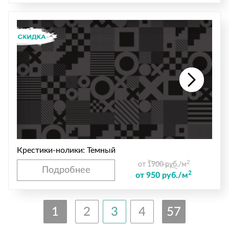
Крестики-нолики: Темный
2
от 1900 руб./м
Подробнее
2
от 950 руб./м
1
2
3
4
57