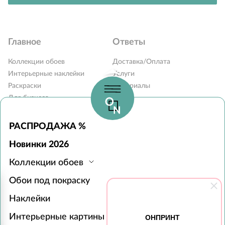
Главное
Ответы
Коллекции обоев
Доставка/Оплата
Интерьерные наклейки
Услуги
Раскраски
Материалы
Для бизнеса
Блог
Карта сайта
Вопросы и ответы
Контакты
РАСПРОДАЖА %
Наши дилеры
Новинки 2026
Монтаж обоев
Коллекции обоев
Часы работы:
Обои под покраску
с 10:00 до 19:00 без выходных
Пункты выдачи в 31 городе РФ
Наклейки
119618, г. Москва, а/я 519
ОНПРИНТ
+7 (495) 134-13-56
Интерьерные картины