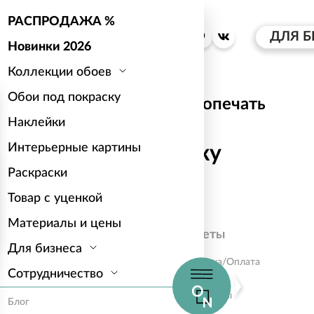
РАСПРОДАЖА %
ДЛЯ Б
Новинки 2026
Коллекции обоев
Обои под покраску
Услуги
Фотопечать
Наклейки
Интерьерные картины
Оставить заявку
Раскраски
Товар с уценкой
Материалы и цены
Главное
Ответы
Для бизнеса
Коллекции обоев
Доставка/Оплата
Сотрудничество
Интерьерные наклейки
Услуги
Раскраски
Материалы
Блог
Для бизнеса
Блог