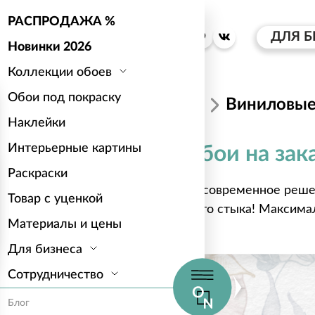
РАСПРОДАЖА %
ДЛЯ Б
Новинки 2026
Коллекции обоев
Обои под покраску
Печать обоев
Виниловы
Наклейки
Интерьерные картины
Виниловые обои на зака
Раскраски
Виниловые обои
— это современное реше
Товар с уценкой
вашей стены без единого стыка! Максималь
Материалы и цены
длина — до 50 метров!
Для бизнеса
Сотрудничество
Блог