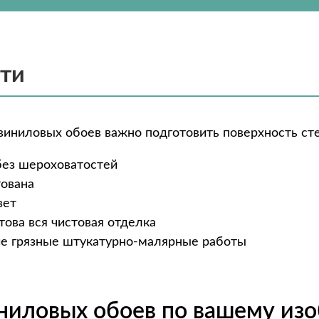
сти
виниловых обоев важно подготовить поверхность сте
без шероховатостей
тована
вет
ова вся чистовая отделка
чие грязные штукатурно-малярные работы
иниловых обоев по вашему из