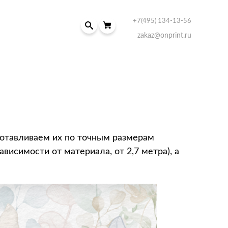
+7(495) 134-13-56
zakaz@onprint.ru
отавливаем их по точным размерам
висимости от материала, от 2,7 метра), а