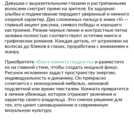
Девушка с выразительными глазами и растрепанными
волосами смотрит прямо на зрителя. Ее задорная
улыбка и подмигивание передают уверенный и немного
озорной характер. Два сложенных пальца в знаке «V» —
главный акцент рисунка, символ победы и хорошего
настроения. Резкие черные линии и контрастные пятна
заливки полностью соответствуют эстетике манги и
графических романов. Каждая деталь, от штриховки на
волосах до бликов в глазах, проработана с вниманием к
жанру.
Приобретите
обои в комнату подростка
и разместите
их на главной стене, чтобы создать мощный фокус.
Рисунок мгновенно задаст пространству энергию,
индивидуальность и динамику. Он прекрасно
сочетается с монохромной мебелью, неоновой
подсветкой или ярким текстилем. Комната превратится
в личное убежище, которое отражает увлечения и
характер своего владельца. Это смелое решение для
тех, кто ценит самовыражение и современную
визуальную культуру.