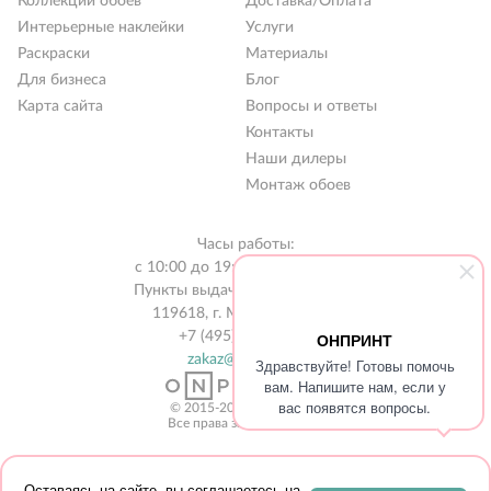
Коллекции обоев
Доставка/Оплата
Интерьерные наклейки
Услуги
Раскраски
Материалы
Для бизнеса
Блог
Карта сайта
Вопросы и ответы
Контакты
Наши дилеры
Монтаж обоев
Часы работы:
с 10:00 до 19:00 без выходных
Пункты выдачи в 31 городе РФ
119618, г. Москва, а/я 519
ОНПРИНТ
+7 (495) 134-13-56
zakaz@onprint.ru
Здравствуйте! Готовы помочь
вам. Напишите нам, если у
вас появятся вопросы.
© 2015-2026 «ONPRINT»
Все права защищены 18+‎
Оставаясь на сайте, вы соглашаетесь на