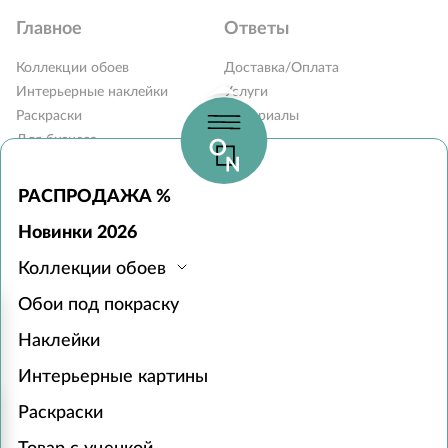
Главное
Ответы
Коллекции обоев
Доставка/Оплата
Интерьерные наклейки
Услуги
Раскраски
Материалы
Для бизнеса
Блог
Карта сайта
Вопросы и ответы
Контакты
РАСПРОДАЖА %
Наши дилеры
Новинки 2026
Монтаж обоев
Коллекции обоев
Часы работы:
Обои под покраску
с 10:00 до 19:00 без выходных
Пункты выдачи в 31 городе РФ
Наклейки
119618, г. Москва, а/я 519
+7 (495) 134-13-56
Интерьерные картины
zakaz@onprint.ru
Раскраски
© 2015-2026 «ONPRINT»