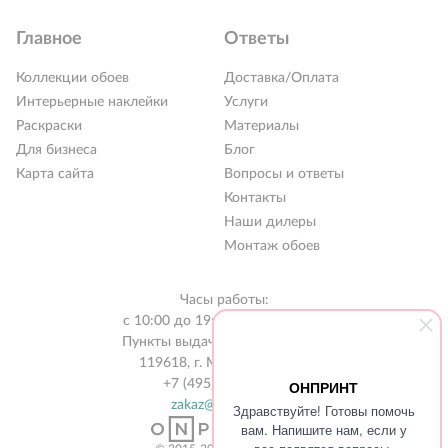
Главное
Ответы
Коллекции обоев
Доставка/Оплата
Интерьерные наклейки
Услуги
Раскраски
Материалы
Для бизнеса
Блог
Карта сайта
Вопросы и ответы
Контакты
РАСПРОДАЖА %
Наши дилеры
Новинки 2026
Монтаж обоев
Коллекции обоев
Часы работы:
Обои под покраску
с 10:00 до 19:00 без выходных
Пункты выдачи в 31 городе РФ
Наклейки
119618, г. Москва, а/я 519
+7 (495) 134-13-56
ОНПРИНТ
Интерьерные картины
zakaz@onprint.ru
Здравствуйте! Готовы помочь
Раскраски
вам. Напишите нам, если у