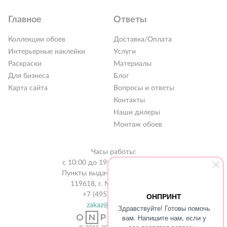
Главное
Ответы
Коллекции обоев
Доставка/Оплата
Интерьерные наклейки
Услуги
Раскраски
Материалы
Для бизнеса
Блог
Карта сайта
Вопросы и ответы
Контакты
РАСПРОДАЖА %
Наши дилеры
Новинки 2026
Монтаж обоев
Коллекции обоев
Часы работы:
Обои под покраску
с 10:00 до 19:00 без выходных
Пункты выдачи в 31 городе РФ
Наклейки
119618, г. Москва, а/я 519
+7 (495) 134-13-56
ОНПРИНТ
Интерьерные картины
zakaz@onprint.ru
Здравствуйте! Готовы помочь
Раскраски
вам. Напишите нам, если у