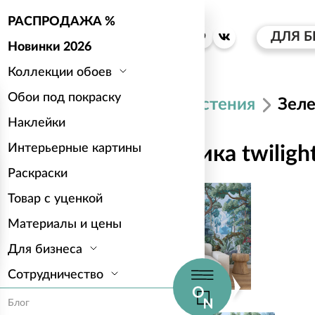
РАСПРОДАЖА %
ДЛЯ Б
Новинки 2026
Коллекции обоев
Обои под покраску
Каталог
Растения
Зеле
Наклейки
Интерьерные картины
Зеленая классика twiligh
Раскраски
Товар с уценкой
Материалы и цены
Для бизнеса
Сотрудничество
Блог