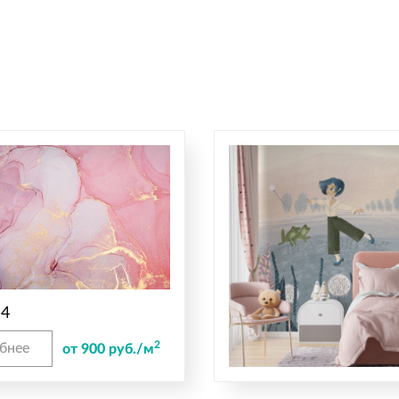
 4
2
бнее
от 900 руб./м