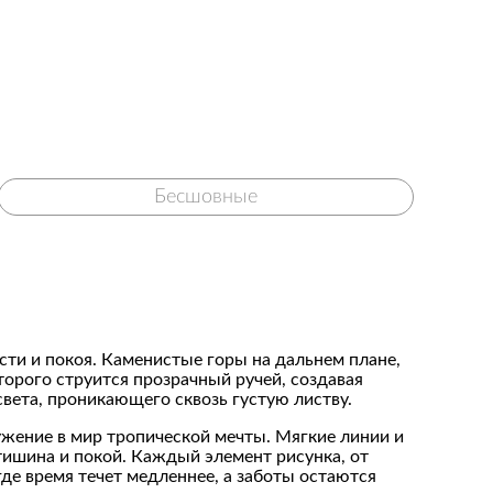
Бесшовные
сти и покоя. Каменистые горы на дальнем плане,
орого струится прозрачный ручей, создавая
вета, проникающего сквозь густую листву.
ужение в мир тропической мечты. Мягкие линии и
тишина и покой. Каждый элемент рисунка, от
де время течет медленнее, а заботы остаются