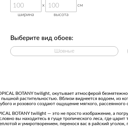
x
см
ширина
высота
Выберите вид обоев:
Шовные
OPICAL BOTANY twilight, окутывает атмосферой безмятежно
пышной растительностью. Вблизи виднеется водоем, из кот
убого и розового создают ощущение мягкого, рассеянного с
CAL BOTANY twilight — это не просто изображение, а погр
овно вы находитесь в гуще тропического леса, где царит 
лотой и умиротворением, перенося вас в райский уголок, г