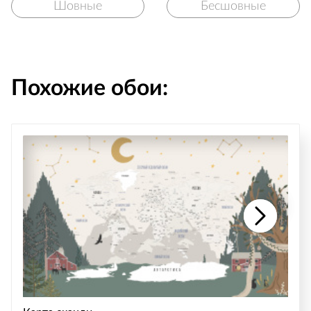
Шовные
Бесшовные
Похожие обои: