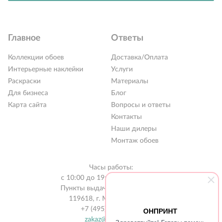
Главное
Ответы
Коллекции обоев
Доставка/Оплата
Интерьерные наклейки
Услуги
Раскраски
Материалы
Для бизнеса
Блог
Карта сайта
Вопросы и ответы
Контакты
РАСПРОДАЖА %
Наши дилеры
Новинки 2026
Монтаж обоев
Коллекции обоев
Часы работы:
Обои под покраску
с 10:00 до 19:00 без выходных
Пункты выдачи в 31 городе РФ
Наклейки
119618, г. Москва, а/я 519
+7 (495) 134-13-56
ОНПРИНТ
Интерьерные картины
zakaz@onprint.ru