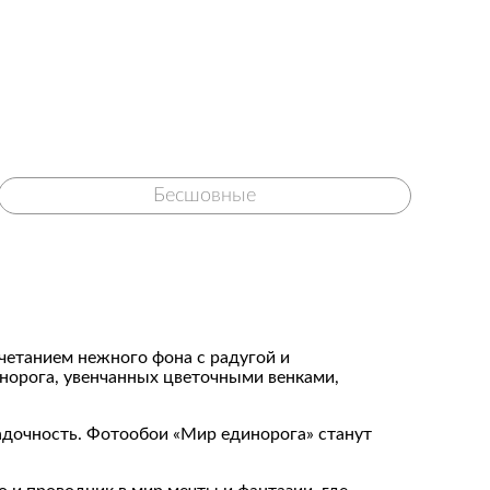
Бесшовные
четанием нежного фона с радугой и
норога, увенчанных цветочными венками,
адочность. Фотообои «Мир единорога» станут