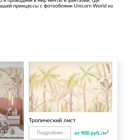
 и проводник в мир мечты и фантазии, где
вашей принцессы с фотообоями Unicorn World из
Тропический лист
2
Подробнее
от 900 руб./м