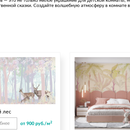
 — это не только милое украшение для детской комнаты, но
твенной сказки. Создайте волшебную атмосферу в комнате 
 лес
2
бнее
от 900 руб./м