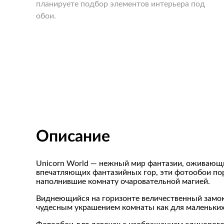
планируете подбор элементов интерьера под
обои.
Описание
Unicorn World — нежный мир фантазии, оживающ
впечатляющих фантазийных гор, эти фотообои по
наполнившие комнату очаровательной магией.
Виднеющийся на горизонте величественный замок
чудесным украшением комнаты как для маленьких пр