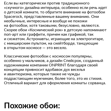
Если вы категорически против традиционного
«скучного» дизайна интерьера, особенно если речь идет
о детской комнате, то обратите внимание на фотообои
Spacerock, представленные вашему вниманию. Они
необычные, интересные и вообще не похожи
на фотообои, хотя таковыми, безусловно, являются.
Скорее обои «Космический рок» в детскую напоминают
поп-арт или граффити, причем как графикой, так
и сюжетом. Астронавты, играющие на электрогитаре,
с микшерским пультом, на скейтборде, танцующие
в открытом космосе — это весело.
Классические фотообои с космосом популярны,
особенно у мальчиков, а дизайн Спейсрок, созданный
художниками компании ONPRINT благодаря своей
концепции привносит вдобавок дух веселья
и авантюризма, которые также не чужды
подрастающим мужчинам, более того, это их стихия.
Отличный вариант для оформления комнаты сорванца.
Похожие обои: