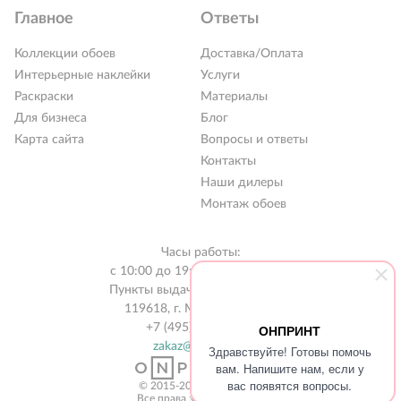
Главное
Ответы
Коллекции обоев
Доставка/Оплата
Интерьерные наклейки
Услуги
Раскраски
Материалы
Для бизнеса
Блог
Карта сайта
Вопросы и ответы
Контакты
Наши дилеры
Монтаж обоев
РАСПРОДАЖА %
Новинки 2026
Часы работы:
с 10:00 до 19:00 без выходных
Коллекции обоев
Пункты выдачи в 31 городе РФ
Обои под покраску
119618, г. Москва, а/я 519
+7 (495) 134-13-56
ОНПРИНТ
Наклейки
zakaz@onprint.ru
Здравствуйте! Готовы помочь
вам. Напишите нам, если у
Интерьерные картины
вас появятся вопросы.
© 2015-2026 «ONPRINT»
Все права защищены 18+‎