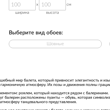
x
см
ширина
высота
Выберите вид обоев:
Шовные
волшебный мир балета, который привносит элегантность и и
гармоничную атмосферу. Их позы и движения полны грации
ментом: роялем, который находится рядом с балеринами.
уг балерин расположены пуанты — обувь, которая символиз
атмосферу танцевального представления.