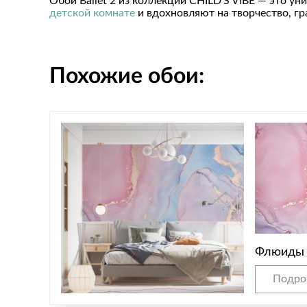
Обои Ballet 2 из коллекции CHILD'S VIBE — это 
детской комнате
и вдохновляют на творчество, гр
Похожие обои:
Флюиды
Подро