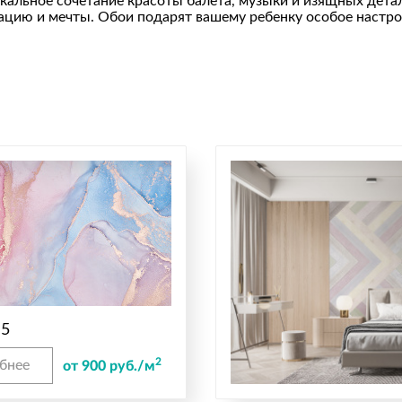
уникальное сочетание красоты балета, музыки и изящных де
ацию и мечты. Обои подарят вашему ребенку особое настрое
 5
2
бнее
от 900 руб./м