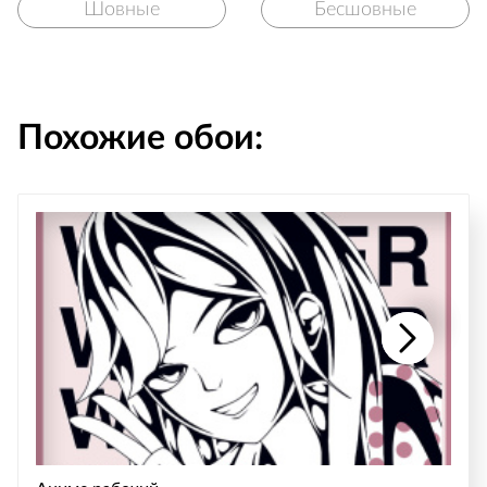
Шовные
Бесшовные
Похожие обои: