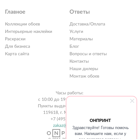
Главное
Ответы
Коллекции обоев
Доставка/Оплата
Интерьерные наклейки
Услуги
Раскраски
Материалы
Для бизнеса
Блог
Карта сайта
Вопросы и ответы
Контакты
РАСПРОДАЖА %
Наши дилеры
Новинки 2026
Монтаж обоев
Коллекции обоев
Часы работы:
Обои под покраску
с 10:00 до 19:00 без выходных
Пункты выдачи в 31 городе РФ
Наклейки
119618, г. Москва, а/я 519
+7 (495) 134-13-56
ОНПРИНТ
Интерьерные картины
zakaz@onprint.ru
Здравствуйте! Готовы помочь
Раскраски
вам. Напишите нам, если у