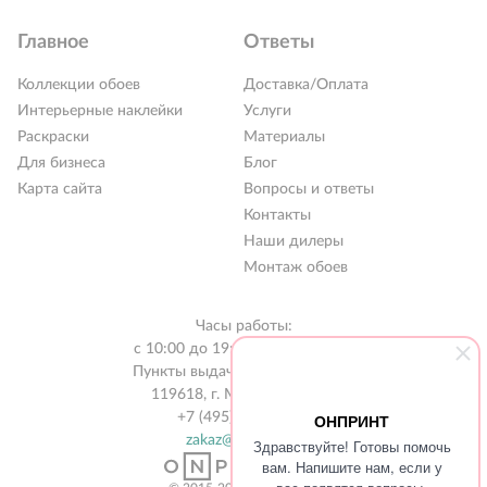
Главное
Ответы
Коллекции обоев
Доставка/Оплата
Интерьерные наклейки
Услуги
Раскраски
Материалы
Для бизнеса
Блог
Карта сайта
Вопросы и ответы
Контакты
Наши дилеры
Монтаж обоев
РАСПРОДАЖА %
Часы работы:
с 10:00 до 19:00 без выходных
Новинки 2026
Пункты выдачи в 31 городе РФ
119618, г. Москва, а/я 519
Коллекции обоев
+7 (495) 134-13-56
ОНПРИНТ
Обои под покраску
zakaz@onprint.ru
Здравствуйте! Готовы помочь
вам. Напишите нам, если у
Наклейки