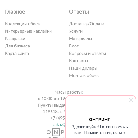
Главное
Ответы
Коллекции обоев
Доставка/Оплата
Интерьерные наклейки
Услуги
Раскраски
Материалы
Для бизнеса
Блог
Карта сайта
Вопросы и ответы
Контакты
РАСПРОДАЖА %
Наши дилеры
Монтаж обоев
Новинки 2026
Коллекции обоев
Часы работы:
с 10:00 до 19:00 без выходных
Обои под покраску
Пункты выдачи в 31 городе РФ
119618, г. Москва, а/я 519
Наклейки
+7 (495) 134-13-56
ОНПРИНТ
Интерьерные картины
zakaz@onprint.ru
Здравствуйте! Готовы помочь
вам. Напишите нам, если у
Раскраски