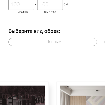
x
см
ширина
высота
Выберите вид обоев:
Шовные