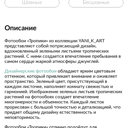
Шовные
Бесшовные
Описание
Фотообои «Тропики» из коллекции YANI_K_ART
представляют собой потрясающий дизайн,
вдохновленный зелеными листьями тропических
растений. С ними создается впечатление пребывания в
самом сердце жаркой атмосферы джунглей.
Дизайнерские фотообои
обладают ярким цветовым
оттенком, который привлекает внимание и оживляет
пространство. Зеленый цвет, присутствующий в
каждом листочке, наполняет комнату свежестью и
гармонией. Изображение зеленых листьев тропических
растений на фотообоях создает впечатление
многомерности и объемности. Каждый листок
прорисован с большой точностью и детализацией, что
придает общему дизайну естественность и
неповторимость.
Фотообои «Тропики» отлично подойдут для