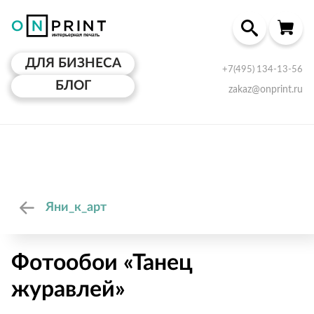
ДЛЯ БИЗНЕСА
+7(495) 134-13-56
БЛОГ
zakaz@onprint.ru
Яни_к_арт
Фотообои «Танец
журавлей»