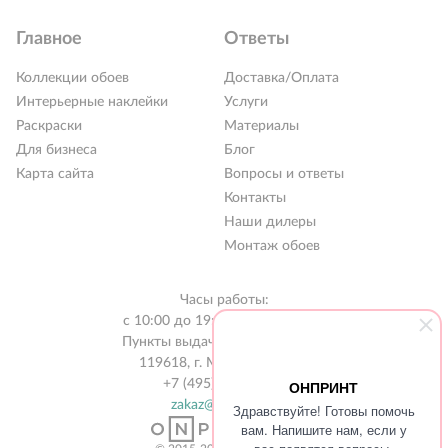
Главное
Ответы
Коллекции обоев
Доставка/Оплата
Интерьерные наклейки
Услуги
Раскраски
Материалы
Для бизнеса
Блог
Карта сайта
Вопросы и ответы
Контакты
РАСПРОДАЖА %
Наши дилеры
Новинки 2026
Монтаж обоев
Коллекции обоев
Часы работы:
Обои под покраску
с 10:00 до 19:00 без выходных
Пункты выдачи в 31 городе РФ
Наклейки
119618, г. Москва, а/я 519
+7 (495) 134-13-56
ОНПРИНТ
Интерьерные картины
zakaz@onprint.ru
Здравствуйте! Готовы помочь
Раскраски
вам. Напишите нам, если у