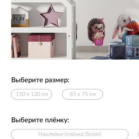
Выберите размер:
150 х 130 см
65 х 75 см
Выберите плёнку:
Наклейки (плёнка белая)