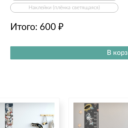
Наклейки (плёнка светящаяся)
Итого:
600
₽
В кор